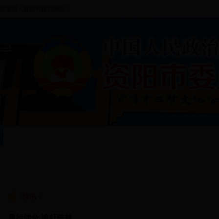
欢迎进入资阳市政协网站！
首页
|
Bet体育
|
委员工作
|
政协新闻
|
基层政协
|
党派动态
|
党建工
365怎么
提款
快讯：
勇担使命 追赶跨越