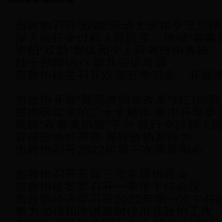
市政协召开“双助”活动大比拼交流总结
深入践行全过程人民民主，推动“有事
动走得更深更实
资阳“双助”集体和个人获省政协表扬
新台阶
鼓干劲增信心 聚共识促发展
市政协机关召开双周五学习会，开展
神主题分享
市政协开展“新高考综合改革”对口协
贯彻落实党的二十大精神 集中开展委
搭建“有事来协商”平台 践行全过程人
委员履职能力 推动政协事业创
宣传政协好声音 展现政协新作为
市政协召开2022年第三次季度例会
市政协召开五届三次主席协商会
市政协提案委召开一季度主任会议
市政协经济委召开2022年第一次主任
努力加强和改进新时代市县政协工作