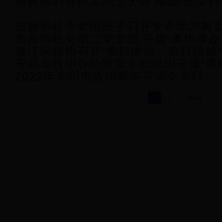
市政协召开机关职工大会 推动“比学赶
市政协机关党组班子召开党史学习教
市政协机关第二党支部 开展“勇担使命
会前专题学习会
雁江区政协召开“勇担使命、追赶跨越
论
安岳县政协办公室党支部组织开展“勇
作推进会
2022年资阳市政协新年茶话会举行
越”学习实践活动专题学习讨论
1
2
Next