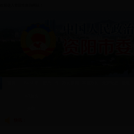
欢迎进入资阳市政协网站！
首页
|
Bet体育
|
委员工作
|
政协新闻
|
基层政协
|
党派动态
|
党建工
365怎么
提款
快讯：